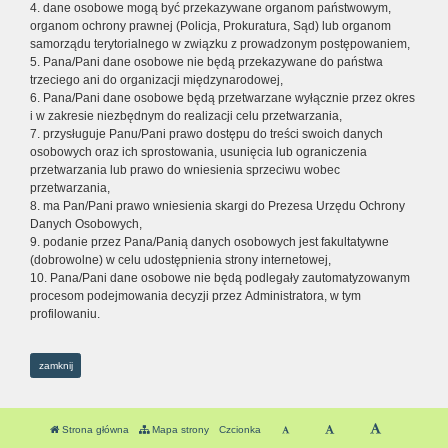
4. dane osobowe mogą być przekazywane organom państwowym,
organom ochrony prawnej (Policja, Prokuratura, Sąd) lub organom
samorządu terytorialnego w związku z prowadzonym postępowaniem,
5. Pana/Pani dane osobowe nie będą przekazywane do państwa
trzeciego ani do organizacji międzynarodowej,
6. Pana/Pani dane osobowe będą przetwarzane wyłącznie przez okres
i w zakresie niezbędnym do realizacji celu przetwarzania,
7. przysługuje Panu/Pani prawo dostępu do treści swoich danych
osobowych oraz ich sprostowania, usunięcia lub ograniczenia
przetwarzania lub prawo do wniesienia sprzeciwu wobec
przetwarzania,
8. ma Pan/Pani prawo wniesienia skargi do Prezesa Urzędu Ochrony
Danych Osobowych,
9. podanie przez Pana/Panią danych osobowych jest fakultatywne
(dobrowolne) w celu udostępnienia strony internetowej,
10. Pana/Pani dane osobowe nie będą podlegały zautomatyzowanym
procesom podejmowania decyzji przez Administratora, w tym
profilowaniu.
zamknij
Strona główna
Mapa strony
Czcionka