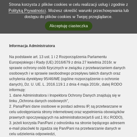
Strona korzysta z plików cookies w celu realizacji usług i zgodnie z
Polityką Prywatności
. Możesz określić warunki przechowywania lub
dostępu do plików cookies w Twojej przeglądarce.
Akceptuję ciasteczka
Informacja Administratora
Na podstawie art. 13 ust. 1 i 2 Rozporządzenia Parlamentu
Europejskiego i Rady (UE) 2016/679 z dnia 27 kwietnia 2016r. w
sprawie ochrony osób fizycznych w związku z przetwarzaniem danych
osobowych i w sprawie swobodnego przepływu takich danych oraz
uchylenia dyrektywy 95/46/WE (ogólne rozporządzenie o ochronie
danych), Dz. U. UE. L. 2016.119.1 z dnia 4 maja 2016r., dalej RODO
informuję:
1. dane Administratora i Inspektora Ochrony Danych znajdują się w
linku „Ochrona danych osobowych”,
2. Pana/Pani dane osobowe w postaci adresu IP, są przetwarzane w
celu udostępniania strony internetowej oraz wypełnienia obowiązków
prawnych spoczywających na administratorze(art.6 ust.1 lit.c RODO),
3. jeżeli korzysta Pan/Pani z odnośnika na stronie będącego adresem
e-mail placówki to zgadza się Pan/Pani na przetwarzanie danych w
celu udzielenia odpowiedzi,