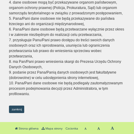
4. dane osobowe mogą być przekazywane organom państwowym,
organom ochrony prawnej (Policja, Prokuratura, Sąd) lub organom
samorządu terytorialnego w związku z prowadzonym postępowaniem,
5. Pana/Pani dane osobowe nie będą przekazywane do państwa
trzeciego ani do organizacji międzynarodowej,
6. Pana/Pani dane osobowe będą przetwarzane wyłącznie przez okres
i w zakresie niezbędnym do realizacji celu przetwarzania,
7. przysługuje Panu/Pani prawo dostępu do treści swoich danych
osobowych oraz ich sprostowania, usunięcia lub ograniczenia
przetwarzania lub prawo do wniesienia sprzeciwu wobec
przetwarzania,
8. ma Pan/Pani prawo wniesienia skargi do Prezesa Urzędu Ochrony
Danych Osobowych,
9. podanie przez Pana/Panią danych osobowych jest fakultatywne
(dobrowolne) w celu udostępnienia strony internetowej,
10. Pana/Pani dane osobowe nie będą podlegały zautomatyzowanym
procesom podejmowania decyzji przez Administratora, w tym
profilowaniu.
zamknij
Strona główna
Mapa strony
Czcionka