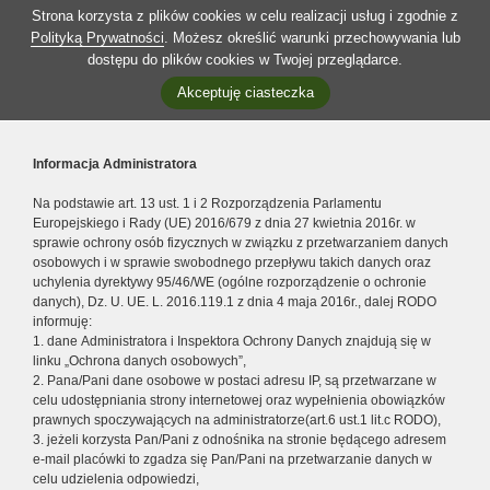
Strona korzysta z plików cookies w celu realizacji usług i zgodnie z
Polityką Prywatności
. Możesz określić warunki przechowywania lub
dostępu do plików cookies w Twojej przeglądarce.
Akceptuję ciasteczka
Informacja Administratora
Na podstawie art. 13 ust. 1 i 2 Rozporządzenia Parlamentu
Europejskiego i Rady (UE) 2016/679 z dnia 27 kwietnia 2016r. w
sprawie ochrony osób fizycznych w związku z przetwarzaniem danych
osobowych i w sprawie swobodnego przepływu takich danych oraz
uchylenia dyrektywy 95/46/WE (ogólne rozporządzenie o ochronie
danych), Dz. U. UE. L. 2016.119.1 z dnia 4 maja 2016r., dalej RODO
informuję:
1. dane Administratora i Inspektora Ochrony Danych znajdują się w
linku „Ochrona danych osobowych”,
2. Pana/Pani dane osobowe w postaci adresu IP, są przetwarzane w
celu udostępniania strony internetowej oraz wypełnienia obowiązków
prawnych spoczywających na administratorze(art.6 ust.1 lit.c RODO),
3. jeżeli korzysta Pan/Pani z odnośnika na stronie będącego adresem
e-mail placówki to zgadza się Pan/Pani na przetwarzanie danych w
celu udzielenia odpowiedzi,