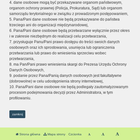
4. dane osobowe mogą być przekazywane organom państwowym,
organom ochrony prawnej (Policja, Prokuratura, Sąd) lub organom
samorządu terytorialnego w związku z prowadzonym postępowaniem,
5. Pana/Pani dane osobowe nie będą przekazywane do państwa
trzeciego ani do organizacji międzynarodowej,
6. Pana/Pani dane osobowe będą przetwarzane wyłącznie przez okres
i w zakresie niezbędnym do realizacji celu przetwarzania,
7. przysługuje Panu/Pani prawo dostępu do treści swoich danych
osobowych oraz ich sprostowania, usunięcia lub ograniczenia
przetwarzania lub prawo do wniesienia sprzeciwu wobec
przetwarzania,
8. ma Pan/Pani prawo wniesienia skargi do Prezesa Urzędu Ochrony
Danych Osobowych,
9. podanie przez Pana/Panią danych osobowych jest fakultatywne
(dobrowolne) w celu udostępnienia strony internetowej,
10. Pana/Pani dane osobowe nie będą podlegały zautomatyzowanym
procesom podejmowania decyzji przez Administratora, w tym
profilowaniu.
zamknij
Strona główna
Mapa strony
Czcionka