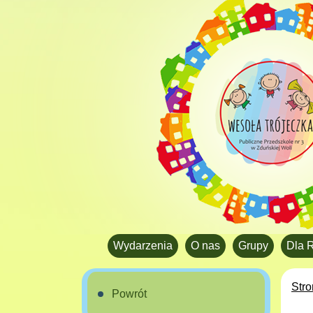
Wydarzenia
O nas
Grupy
Dla 
Str
Powrót