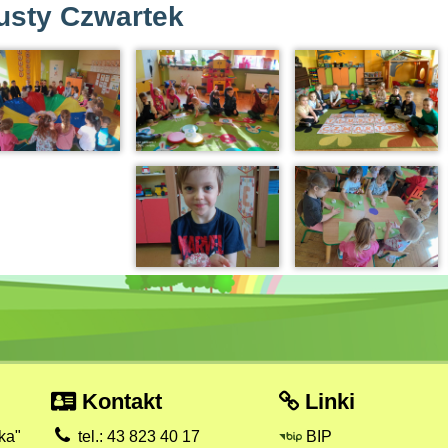
usty Czwartek
Kontakt
Linki
ka"
tel.: 43 823 40 17
BIP