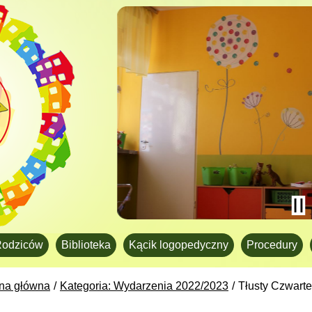
Rodziców
Biblioteka
Kącik logopedyczny
Procedury
ona główna
Kategoria: Wydarzenia 2022/2023
Tłusty Czwart