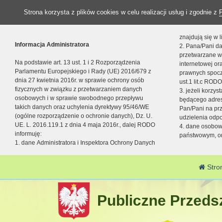
Strona korzysta z plików cookies w celu realizacji usług i zgodnie z
znajdują się w
Informacja Administratora
2. Pana/Pani da
przetwarzane w
Na podstawie art. 13 ust. 1 i 2 Rozporządzenia
internetowej o
Parlamentu Europejskiego i Rady (UE) 2016/679 z
prawnych spocz
dnia 27 kwietnia 2016r. w sprawie ochrony osób
ust.1 lit.c RODO
fizycznych w związku z przetwarzaniem danych
3. jeżeli korzy
osobowych i w sprawie swobodnego przepływu
będącego adres
takich danych oraz uchylenia dyrektywy 95/46/WE
Pan/Pani na pr
(ogólne rozporządzenie o ochronie danych), Dz. U.
udzielenia odp
UE. L. 2016.119.1 z dnia 4 maja 2016r., dalej RODO
4. dane osobo
informuję:
państwowym, or
1. dane Administratora i Inspektora Ochrony Danych
Stro
Publiczne Przedsz