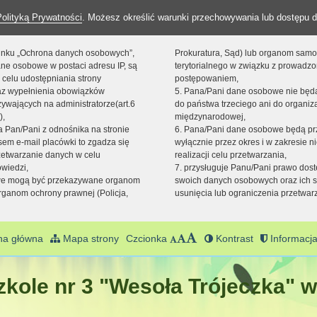
Polityką Prywatności
. Możesz określić warunki przechowywania lub dostępu d
 linku „Ochrona danych osobowych”,
Prokuratura, Sąd) lub organom sam
ne osobowe w postaci adresu IP, są
terytorialnego w związku z prowadz
 celu udostępniania strony
postępowaniem,
raz wypełnienia obowiązków
5. Pana/Pani dane osobowe nie bę
ywających na administratorze(art.6
do państwa trzeciego ani do organiza
),
międzynarodowej,
sta Pan/Pani z odnośnika na stronie
6. Pana/Pani dane osobowe będą pr
em e-mail placówki to zgadza się
wyłącznie przez okres i w zakresie 
zetwarzanie danych w celu
realizacji celu przetwarzania,
owiedzi,
7. przysługuje Panu/Pani prawo dost
we mogą być przekazywane organom
swoich danych osobowych oraz ich s
ganom ochrony prawnej (Policja,
usunięcia lub ograniczenia przetwar
na główna
Mapa strony
Czcionka
Kontrast
Informacja
kole nr 3 "Wesoła Trójeczka" w