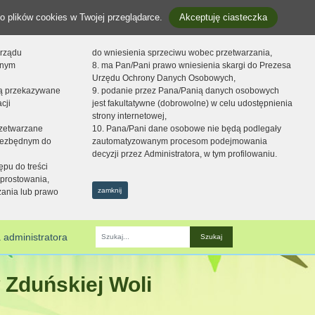
o plików cookies w Twojej przeglądarce.
Akceptuję ciasteczka
orządu
do wniesienia sprzeciwu wobec przetwarzania,
onym
8. ma Pan/Pani prawo wniesienia skargi do Prezesa
Urzędu Ochrony Danych Osobowych,
dą przekazywane
9. podanie przez Pana/Panią danych osobowych
cji
jest fakultatywne (dobrowolne) w celu udostępnienia
strony internetowej,
zetwarzane
10. Pana/Pani dane osobowe nie będą podlegały
niezbędnym do
zautomatyzowanym procesom podejmowania
decyzji przez Administratora, w tym profilowaniu.
ępu do treści
prostowania,
zamknij
zania lub prawo
 administratora
Fraza
 Zduńskiej Woli