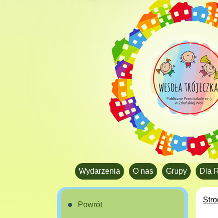
Wydarzenia
O nas
Grupy
Dla 
Str
Powrót