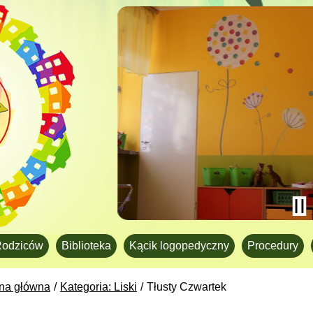
Rodziców
Biblioteka
Kącik logopedyczny
Procedury
ona główna
Kategoria: Liski
Tłusty Czwartek