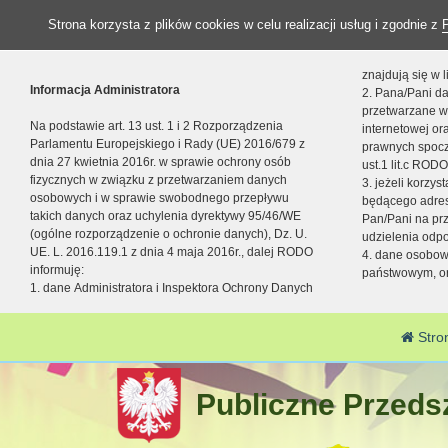
Strona korzysta z plików cookies w celu realizacji usług i zgodnie z
znajdują się w
Informacja Administratora
2. Pana/Pani da
przetwarzane w
Na podstawie art. 13 ust. 1 i 2 Rozporządzenia
internetowej o
Parlamentu Europejskiego i Rady (UE) 2016/679 z
prawnych spocz
dnia 27 kwietnia 2016r. w sprawie ochrony osób
ust.1 lit.c RODO
fizycznych w związku z przetwarzaniem danych
3. jeżeli korzy
osobowych i w sprawie swobodnego przepływu
będącego adres
takich danych oraz uchylenia dyrektywy 95/46/WE
Pan/Pani na pr
(ogólne rozporządzenie o ochronie danych), Dz. U.
udzielenia odp
UE. L. 2016.119.1 z dnia 4 maja 2016r., dalej RODO
4. dane osobo
informuję:
państwowym, or
1. dane Administratora i Inspektora Ochrony Danych
Stro
Publiczne Przedsz