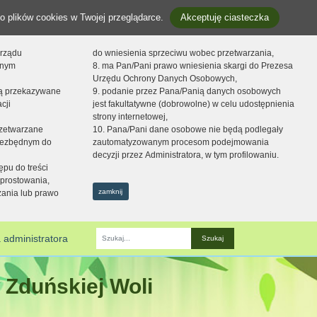
o plików cookies w Twojej przeglądarce.
Akceptuję ciasteczka
orządu
do wniesienia sprzeciwu wobec przetwarzania,
onym
8. ma Pan/Pani prawo wniesienia skargi do Prezesa
Urzędu Ochrony Danych Osobowych,
dą przekazywane
9. podanie przez Pana/Panią danych osobowych
cji
jest fakultatywne (dobrowolne) w celu udostępnienia
strony internetowej,
zetwarzane
10. Pana/Pani dane osobowe nie będą podlegały
niezbędnym do
zautomatyzowanym procesom podejmowania
decyzji przez Administratora, w tym profilowaniu.
ępu do treści
prostowania,
zamknij
zania lub prawo
 administratora
Fraza
 Zduńskiej Woli