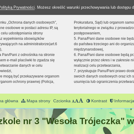
Polityką Prywatności
. Możesz określić warunki przechowywania lub dostępu d
 linku „Ochrona danych osobowych”,
Prokuratura, Sąd) lub organom sam
ne osobowe w postaci adresu IP, są
terytorialnego w związku z prowadz
 celu udostępniania strony
postępowaniem,
raz wypełnienia obowiązków
5. Pana/Pani dane osobowe nie bę
ywających na administratorze(art.6
do państwa trzeciego ani do organiza
),
międzynarodowej,
sta Pan/Pani z odnośnika na stronie
6. Pana/Pani dane osobowe będą pr
em e-mail placówki to zgadza się
wyłącznie przez okres i w zakresie 
zetwarzanie danych w celu
realizacji celu przetwarzania,
owiedzi,
7. przysługuje Panu/Pani prawo dost
we mogą być przekazywane organom
swoich danych osobowych oraz ich s
ganom ochrony prawnej (Policja,
usunięcia lub ograniczenia przetwar
na główna
Mapa strony
Czcionka
Kontrast
Informacja
kole nr 3 "Wesoła Trójeczka" w