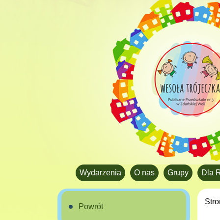
Wydarzenia
O nas
Grupy
Dla 
Str
Powrót