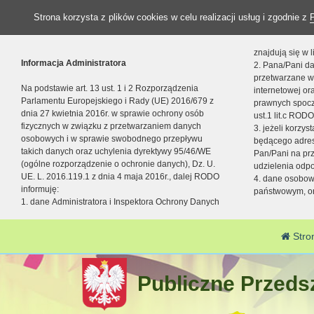
Strona korzysta z plików cookies w celu realizacji usług i zgodnie z
znajdują się w
Informacja Administratora
2. Pana/Pani da
przetwarzane w
Na podstawie art. 13 ust. 1 i 2 Rozporządzenia
internetowej o
Parlamentu Europejskiego i Rady (UE) 2016/679 z
prawnych spocz
dnia 27 kwietnia 2016r. w sprawie ochrony osób
ust.1 lit.c RODO
fizycznych w związku z przetwarzaniem danych
3. jeżeli korzy
osobowych i w sprawie swobodnego przepływu
będącego adres
takich danych oraz uchylenia dyrektywy 95/46/WE
Pan/Pani na pr
(ogólne rozporządzenie o ochronie danych), Dz. U.
udzielenia odp
UE. L. 2016.119.1 z dnia 4 maja 2016r., dalej RODO
4. dane osobo
informuję:
państwowym, or
1. dane Administratora i Inspektora Ochrony Danych
Stro
Publiczne Przedsz