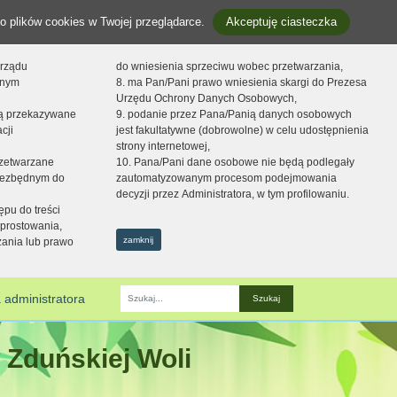
o plików cookies w Twojej przeglądarce.
Akceptuję ciasteczka
orządu
do wniesienia sprzeciwu wobec przetwarzania,
onym
8. ma Pan/Pani prawo wniesienia skargi do Prezesa
Urzędu Ochrony Danych Osobowych,
dą przekazywane
9. podanie przez Pana/Panią danych osobowych
cji
jest fakultatywne (dobrowolne) w celu udostępnienia
strony internetowej,
zetwarzane
10. Pana/Pani dane osobowe nie będą podlegały
niezbędnym do
zautomatyzowanym procesom podejmowania
decyzji przez Administratora, w tym profilowaniu.
ępu do treści
prostowania,
zamknij
zania lub prawo
 administratora
Fraza
 Zduńskiej Woli