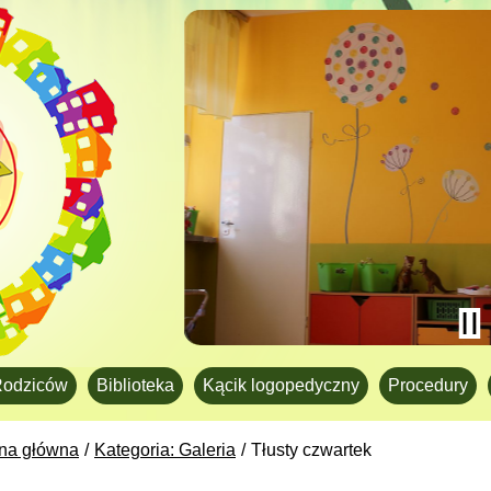
Rodziców
Biblioteka
Kącik logopedyczny
Procedury
ona główna
Kategoria: Galeria
Tłusty czwartek