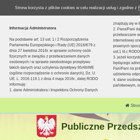
Strona korzysta z plików cookies w celu realizacji usług i zgodnie z
znajdują się w
Informacja Administratora
2. Pana/Pani da
przetwarzane w
Na podstawie art. 13 ust. 1 i 2 Rozporządzenia
internetowej o
Parlamentu Europejskiego i Rady (UE) 2016/679 z
prawnych spocz
dnia 27 kwietnia 2016r. w sprawie ochrony osób
ust.1 lit.c RODO
fizycznych w związku z przetwarzaniem danych
3. jeżeli korzy
osobowych i w sprawie swobodnego przepływu
będącego adres
takich danych oraz uchylenia dyrektywy 95/46/WE
Pan/Pani na pr
(ogólne rozporządzenie o ochronie danych), Dz. U.
udzielenia odp
UE. L. 2016.119.1 z dnia 4 maja 2016r., dalej RODO
4. dane osobo
informuję:
państwowym, or
1. dane Administratora i Inspektora Ochrony Danych
Stro
Publiczne Przedsz