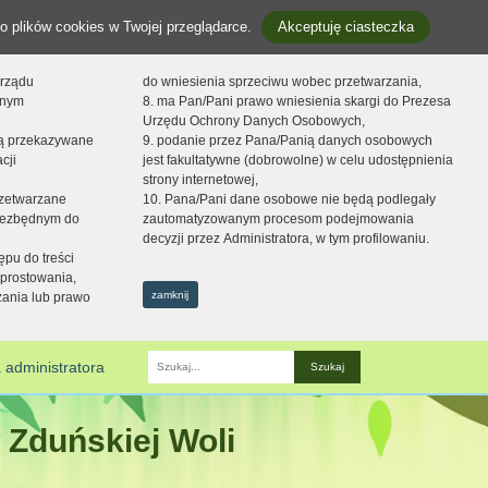
o plików cookies w Twojej przeglądarce.
Akceptuję ciasteczka
orządu
do wniesienia sprzeciwu wobec przetwarzania,
onym
8. ma Pan/Pani prawo wniesienia skargi do Prezesa
Urzędu Ochrony Danych Osobowych,
dą przekazywane
9. podanie przez Pana/Panią danych osobowych
cji
jest fakultatywne (dobrowolne) w celu udostępnienia
strony internetowej,
zetwarzane
10. Pana/Pani dane osobowe nie będą podlegały
niezbędnym do
zautomatyzowanym procesom podejmowania
decyzji przez Administratora, w tym profilowaniu.
ępu do treści
prostowania,
zamknij
zania lub prawo
 administratora
Fraza
 Zduńskiej Woli