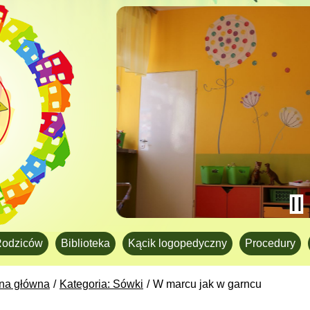
Rodziców
Biblioteka
Kącik logopedyczny
Procedury
ona główna
Kategoria: Sówki
W marcu jak w garncu