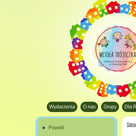
Wydarzenia
O nas
Grupy
Dla 
Str
Powrót