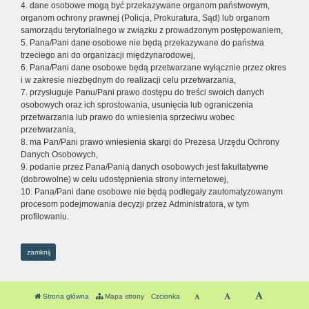
4. dane osobowe mogą być przekazywane organom państwowym,
organom ochrony prawnej (Policja, Prokuratura, Sąd) lub organom
samorządu terytorialnego w związku z prowadzonym postępowaniem,
5. Pana/Pani dane osobowe nie będą przekazywane do państwa
trzeciego ani do organizacji międzynarodowej,
6. Pana/Pani dane osobowe będą przetwarzane wyłącznie przez okres
i w zakresie niezbędnym do realizacji celu przetwarzania,
7. przysługuje Panu/Pani prawo dostępu do treści swoich danych
osobowych oraz ich sprostowania, usunięcia lub ograniczenia
przetwarzania lub prawo do wniesienia sprzeciwu wobec
przetwarzania,
8. ma Pan/Pani prawo wniesienia skargi do Prezesa Urzędu Ochrony
Danych Osobowych,
9. podanie przez Pana/Panią danych osobowych jest fakultatywne
(dobrowolne) w celu udostępnienia strony internetowej,
10. Pana/Pani dane osobowe nie będą podlegały zautomatyzowanym
procesom podejmowania decyzji przez Administratora, w tym
profilowaniu.
zamknij
Strona główna
Mapa strony
Czcionka