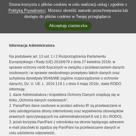
Strona korzysta z plików cookies w celu realizacji usług i zgodnie z
Polityką Prywatności
. Możesz określić warunki przechowywania lub
dostępu do plików cookies w Twojej przeglądarce.
Akceptuję ciasteczka
Informacja Administratora
Na podstawie art. 13 ust. 1 i 2 Rozporządzenia Parlamentu
Europejskiego i Rady (UE) 2016/679 z dnia 27 kwietnia 2016r. w
sprawie ochrony osób fizycznych w związku z przetwarzaniem danych
osobowych i w sprawie swobodnego przepływu takich danych oraz
uchylenia dyrektywy 95/46/WE (ogólne rozporządzenie o ochronie
danych), Dz. U. UE. L. 2016.119.1 z dnia 4 maja 2016r., dalej RODO
informuję:
1. dane Administratora i Inspektora Ochrony Danych znajdują się w
linku „Ochrona danych osobowych”,
2. Pana/Pani dane osobowe w postaci adresu IP, są przetwarzane w
celu udostępniania strony internetowej oraz wypełnienia obowiązków
prawnych spoczywających na administratorze(art.6 ust.1 lit.c RODO),
3. jeżeli korzysta Pan/Pani z odnośnika na stronie będącego adresem
e-mail placówki to zgadza się Pan/Pani na przetwarzanie danych w
celu udzielenia odpowiedzi,