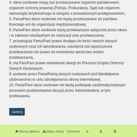
4. dane osobowe mogą być przekazywane organom państwowym,
organom ochrony prawnej (Policja, Prokuratura, Sąd) lub organom
samorządu terytorialnego w związku z prowadzonym postępowaniem,
5. Pana/Pani dane osobowe nie będą przekazywane do państwa
trzeciego ani do organizacji międzynarodowej,
6. Pana/Pani dane osobowe będą przetwarzane wyłącznie przez okres
i w zakresie niezbędnym do realizacji celu przetwarzania,
7. przysługuje Panu/Pani prawo dostępu do treści swoich danych
osobowych oraz ich sprostowania, usunięcia lub ograniczenia
przetwarzania lub prawo do wniesienia sprzeciwu wobec
przetwarzania,
8. ma Pan/Pani prawo wniesienia skargi do Prezesa Urzędu Ochrony
Danych Osobowych,
9. podanie przez Pana/Panią danych osobowych jest fakultatywne
(dobrowolne) w celu udostępnienia strony internetowej,
10. Pana/Pani dane osobowe nie będą podlegały zautomatyzowanym
procesom podejmowania decyzji przez Administratora, w tym
profilowaniu.
zamknij
Strona główna
Mapa strony
Czcionka