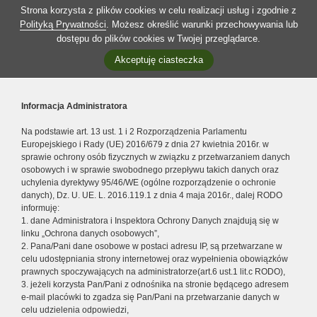
Strona korzysta z plików cookies w celu realizacji usług i zgodnie z
Polityką Prywatności
. Możesz określić warunki przechowywania lub
dostępu do plików cookies w Twojej przeglądarce.
Akceptuję ciasteczka
Informacja Administratora
Na podstawie art. 13 ust. 1 i 2 Rozporządzenia Parlamentu
Europejskiego i Rady (UE) 2016/679 z dnia 27 kwietnia 2016r. w
sprawie ochrony osób fizycznych w związku z przetwarzaniem danych
osobowych i w sprawie swobodnego przepływu takich danych oraz
uchylenia dyrektywy 95/46/WE (ogólne rozporządzenie o ochronie
danych), Dz. U. UE. L. 2016.119.1 z dnia 4 maja 2016r., dalej RODO
informuję:
1. dane Administratora i Inspektora Ochrony Danych znajdują się w
linku „Ochrona danych osobowych”,
2. Pana/Pani dane osobowe w postaci adresu IP, są przetwarzane w
celu udostępniania strony internetowej oraz wypełnienia obowiązków
prawnych spoczywających na administratorze(art.6 ust.1 lit.c RODO),
3. jeżeli korzysta Pan/Pani z odnośnika na stronie będącego adresem
e-mail placówki to zgadza się Pan/Pani na przetwarzanie danych w
celu udzielenia odpowiedzi,