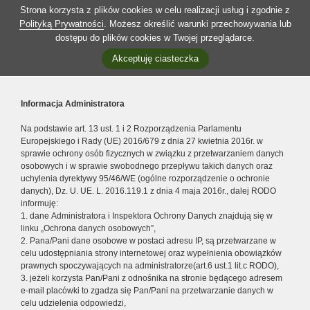
Strona korzysta z plików cookies w celu realizacji usług i zgodnie z
Polityką Prywatności
. Możesz określić warunki przechowywania lub
dostępu do plików cookies w Twojej przeglądarce.
Akceptuję ciasteczka
Informacja Administratora
Na podstawie art. 13 ust. 1 i 2 Rozporządzenia Parlamentu
Europejskiego i Rady (UE) 2016/679 z dnia 27 kwietnia 2016r. w
sprawie ochrony osób fizycznych w związku z przetwarzaniem danych
osobowych i w sprawie swobodnego przepływu takich danych oraz
uchylenia dyrektywy 95/46/WE (ogólne rozporządzenie o ochronie
danych), Dz. U. UE. L. 2016.119.1 z dnia 4 maja 2016r., dalej RODO
informuję:
1. dane Administratora i Inspektora Ochrony Danych znajdują się w
linku „Ochrona danych osobowych”,
2. Pana/Pani dane osobowe w postaci adresu IP, są przetwarzane w
celu udostępniania strony internetowej oraz wypełnienia obowiązków
prawnych spoczywających na administratorze(art.6 ust.1 lit.c RODO),
3. jeżeli korzysta Pan/Pani z odnośnika na stronie będącego adresem
e-mail placówki to zgadza się Pan/Pani na przetwarzanie danych w
celu udzielenia odpowiedzi,