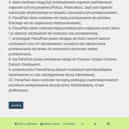
4. dane osobowe mogą być przekazywane organom państwowym,
organom ochrony prawnej (Policja, Prokuratura, Sąd) lub organom
samorządu terytorialnego w związku z prowadzonym postępowaniem,
5. Pana/Pani dane osobowe nie będą przekazywane do państwa
trzeciego ani do organizacji międzynarodowej,
6. Pana/Pani dane osobowe będą przetwarzane wyłącznie przez okres
i w zakresie niezbędnym do realizacji celu przetwarzania,
7. przysługuje Panu/Pani prawo dostępu do treści swoich danych
osobowych oraz ich sprostowania, usunięcia lub ograniczenia
przetwarzania lub prawo do wniesienia sprzeciwu wobec
przetwarzania,
8. ma Pan/Pani prawo wniesienia skargi do Prezesa Urzędu Ochrony
Danych Osobowych,
9. podanie przez Pana/Panią danych osobowych jest fakultatywne
(dobrowolne) w celu udostępnienia strony internetowej,
10. Pana/Pani dane osobowe nie będą podlegały zautomatyzowanym
procesom podejmowania decyzji przez Administratora, w tym
profilowaniu.
zamknij
Strona główna
Mapa strony
Czcionka