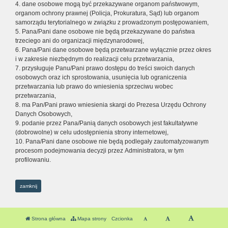
4. dane osobowe mogą być przekazywane organom państwowym,
organom ochrony prawnej (Policja, Prokuratura, Sąd) lub organom
samorządu terytorialnego w związku z prowadzonym postępowaniem,
5. Pana/Pani dane osobowe nie będą przekazywane do państwa
trzeciego ani do organizacji międzynarodowej,
6. Pana/Pani dane osobowe będą przetwarzane wyłącznie przez okres
i w zakresie niezbędnym do realizacji celu przetwarzania,
7. przysługuje Panu/Pani prawo dostępu do treści swoich danych
osobowych oraz ich sprostowania, usunięcia lub ograniczenia
przetwarzania lub prawo do wniesienia sprzeciwu wobec
przetwarzania,
8. ma Pan/Pani prawo wniesienia skargi do Prezesa Urzędu Ochrony
Danych Osobowych,
9. podanie przez Pana/Panią danych osobowych jest fakultatywne
(dobrowolne) w celu udostępnienia strony internetowej,
10. Pana/Pani dane osobowe nie będą podlegały zautomatyzowanym
procesom podejmowania decyzji przez Administratora, w tym
profilowaniu.
zamknij
Strona główna
Mapa strony
Czcionka