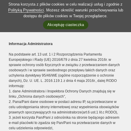
Strona korzysta z plików cookies w celu realizacji usług i zgodnie z
Polityką Prywatności
. Możesz określić warunki przechowywania lub
dostępu do plików cookies w Twojej przeglądarce.
Akceptuję ciasteczka
Informacja Administratora
Na podstawie art. 13 ust. 1 i 2 Rozporządzenia Parlamentu
Europejskiego i Rady (UE) 2016/679 z dnia 27 kwietnia 2016r. w
sprawie ochrony osób fizycznych w związku z przetwarzaniem danych
osobowych i w sprawie swobodnego przepływu takich danych oraz
uchylenia dyrektywy 95/46/WE (ogólne rozporządzenie o ochronie
danych), Dz. U. UE. L. 2016.119.1 z dnia 4 maja 2016r., dalej RODO
informuję:
1. dane Administratora i Inspektora Ochrony Danych znajdują się w
linku „Ochrona danych osobowych”,
2. Pana/Pani dane osobowe w postaci adresu IP, są przetwarzane w
celu udostępniania strony internetowej oraz wypełnienia obowiązków
prawnych spoczywających na administratorze(art.6 ust.1 lit.c RODO),
3. jeżeli korzysta Pan/Pani z odnośnika na stronie będącego adresem
e-mail placówki to zgadza się Pan/Pani na przetwarzanie danych w
celu udzielenia odpowiedzi,