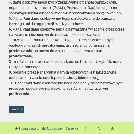
4. dane osobowe mogą być przekazywane organom państwowym,
organom ochrony prawnej (Policja, Prokuratura, Sąd) lub organom
samorządu terytorialnego w związku z prowadzonym postępowaniem,
5. Pana/Pani dane osobowe nie będą przekazywane do państwa
trzeciego ani do organizacji międzynarodowej,
6. Pana/Pani dane osobowe będą przetwarzane wyłącznie przez okres
i w zakresie niezbędnym do realizacji celu przetwarzania,
7. przysługuje Panu/Pani prawo dostępu do treści swoich danych
osobowych oraz ich sprostowania, usunięcia lub ograniczenia
przetwarzania lub prawo do wniesienia sprzeciwu wobec
przetwarzania,
8. ma Pan/Pani prawo wniesienia skargi do Prezesa Urzędu Ochrony
Danych Osobowych,
9. podanie przez Pana/Panią danych osobowych jest fakultatywne
(dobrowolne) w celu udostępnienia strony internetowej,
10. Pana/Pani dane osobowe nie będą podlegały zautomatyzowanym
procesom podejmowania decyzji przez Administratora, w tym
profilowaniu.
zamknij
Strona główna
Mapa strony
Czcionka