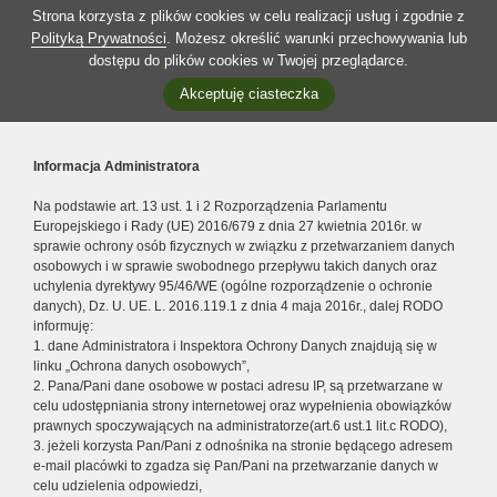
Strona korzysta z plików cookies w celu realizacji usług i zgodnie z
Polityką Prywatności
. Możesz określić warunki przechowywania lub
dostępu do plików cookies w Twojej przeglądarce.
Akceptuję ciasteczka
Informacja Administratora
Na podstawie art. 13 ust. 1 i 2 Rozporządzenia Parlamentu
Europejskiego i Rady (UE) 2016/679 z dnia 27 kwietnia 2016r. w
sprawie ochrony osób fizycznych w związku z przetwarzaniem danych
osobowych i w sprawie swobodnego przepływu takich danych oraz
uchylenia dyrektywy 95/46/WE (ogólne rozporządzenie o ochronie
danych), Dz. U. UE. L. 2016.119.1 z dnia 4 maja 2016r., dalej RODO
informuję:
1. dane Administratora i Inspektora Ochrony Danych znajdują się w
linku „Ochrona danych osobowych”,
2. Pana/Pani dane osobowe w postaci adresu IP, są przetwarzane w
celu udostępniania strony internetowej oraz wypełnienia obowiązków
prawnych spoczywających na administratorze(art.6 ust.1 lit.c RODO),
3. jeżeli korzysta Pan/Pani z odnośnika na stronie będącego adresem
e-mail placówki to zgadza się Pan/Pani na przetwarzanie danych w
celu udzielenia odpowiedzi,