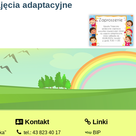
jęcia adaptacyjne
Kontakt
Linki
ka"
tel.: 43 823 40 17
BIP