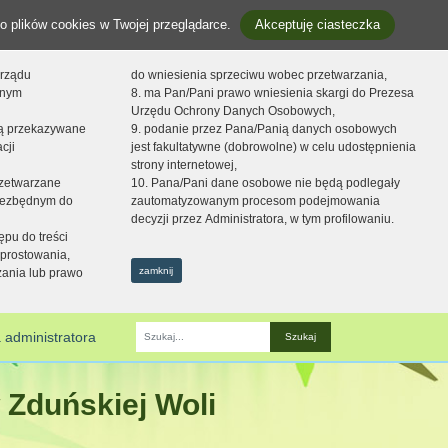
o plików cookies w Twojej przeglądarce.
Akceptuję ciasteczka
orządu
do wniesienia sprzeciwu wobec przetwarzania,
onym
8. ma Pan/Pani prawo wniesienia skargi do Prezesa
Urzędu Ochrony Danych Osobowych,
dą przekazywane
9. podanie przez Pana/Panią danych osobowych
cji
jest fakultatywne (dobrowolne) w celu udostępnienia
strony internetowej,
zetwarzane
10. Pana/Pani dane osobowe nie będą podlegały
niezbędnym do
zautomatyzowanym procesom podejmowania
decyzji przez Administratora, w tym profilowaniu.
ępu do treści
prostowania,
zamknij
zania lub prawo
 administratora
Fraza
 Zduńskiej Woli