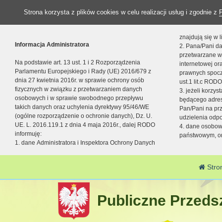
Strona korzysta z plików cookies w celu realizacji usług i zgodnie z
znajdują się w
Informacja Administratora
2. Pana/Pani da
przetwarzane w
Na podstawie art. 13 ust. 1 i 2 Rozporządzenia
internetowej o
Parlamentu Europejskiego i Rady (UE) 2016/679 z
prawnych spocz
dnia 27 kwietnia 2016r. w sprawie ochrony osób
ust.1 lit.c RODO
fizycznych w związku z przetwarzaniem danych
3. jeżeli korzy
osobowych i w sprawie swobodnego przepływu
będącego adres
takich danych oraz uchylenia dyrektywy 95/46/WE
Pan/Pani na pr
(ogólne rozporządzenie o ochronie danych), Dz. U.
udzielenia odp
UE. L. 2016.119.1 z dnia 4 maja 2016r., dalej RODO
4. dane osobo
informuję:
państwowym, or
1. dane Administratora i Inspektora Ochrony Danych
Stro
Publiczne Przedsz