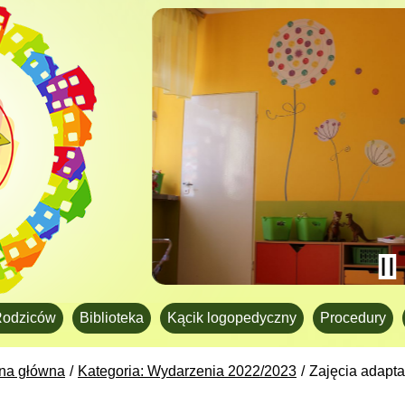
Rodziców
Biblioteka
Kącik logopedyczny
Procedury
ona główna
Kategoria: Wydarzenia 2022/2023
Zajęcia adapt