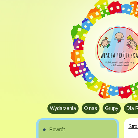
Wydarzenia
O nas
Grupy
Dla 
Str
Powrót