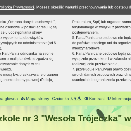
Polityką Prywatności
. Możesz określić warunki przechowywania lub dostępu d
 linku „Ochrona danych osobowych”,
Prokuratura, Sąd) lub organom sam
ne osobowe w postaci adresu IP, są
terytorialnego w związku z prowadz
 celu udostępniania strony
postępowaniem,
raz wypełnienia obowiązków
5. Pana/Pani dane osobowe nie bę
ywających na administratorze(art.6
do państwa trzeciego ani do organiza
),
międzynarodowej,
sta Pan/Pani z odnośnika na stronie
6. Pana/Pani dane osobowe będą pr
em e-mail placówki to zgadza się
wyłącznie przez okres i w zakresie 
zetwarzanie danych w celu
realizacji celu przetwarzania,
owiedzi,
7. przysługuje Panu/Pani prawo dost
we mogą być przekazywane organom
swoich danych osobowych oraz ich s
ganom ochrony prawnej (Policja,
usunięcia lub ograniczenia przetwar
na główna
Mapa strony
Czcionka
Kontrast
Informacja
kole nr 3 "Wesoła Trójeczka" w