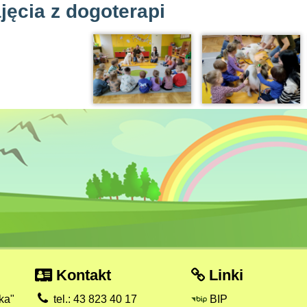
jęcia z dogoterapi
Kontakt
Linki
ka"
tel.: 43 823 40 17
BIP