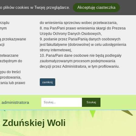
o plików cookies w Twojej przeglądarce.
Akceptuję ciasteczka
orządu
do wniesienia sprzeciwu wobec przetwarzania,
onym
8. ma Pan/Pani prawo wniesienia skargi do Prezesa
Urzędu Ochrony Danych Osobowych,
dą przekazywane
9. podanie przez Pana/Panią danych osobowych
cji
jest fakultatywne (dobrowolne) w celu udostępnienia
strony internetowej,
zetwarzane
10. Pana/Pani dane osobowe nie będą podlegały
niezbędnym do
zautomatyzowanym procesom podejmowania
decyzji przez Administratora, w tym profilowaniu.
ępu do treści
prostowania,
zamknij
zania lub prawo
 administratora
Fraza
 Zduńskiej Woli