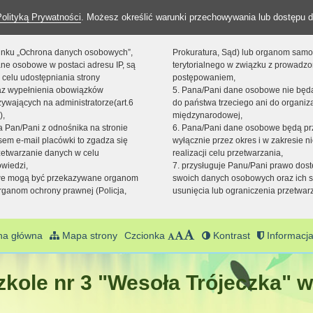
Polityką Prywatności
. Możesz określić warunki przechowywania lub dostępu d
 linku „Ochrona danych osobowych”,
Prokuratura, Sąd) lub organom sam
ne osobowe w postaci adresu IP, są
terytorialnego w związku z prowadz
 celu udostępniania strony
postępowaniem,
raz wypełnienia obowiązków
5. Pana/Pani dane osobowe nie bę
ywających na administratorze(art.6
do państwa trzeciego ani do organiza
),
międzynarodowej,
sta Pan/Pani z odnośnika na stronie
6. Pana/Pani dane osobowe będą pr
em e-mail placówki to zgadza się
wyłącznie przez okres i w zakresie 
zetwarzanie danych w celu
realizacji celu przetwarzania,
owiedzi,
7. przysługuje Panu/Pani prawo dost
we mogą być przekazywane organom
swoich danych osobowych oraz ich s
ganom ochrony prawnej (Policja,
usunięcia lub ograniczenia przetwar
na główna
Mapa strony
Czcionka
Kontrast
Informacja
kole nr 3 "Wesoła Trójeczka" w