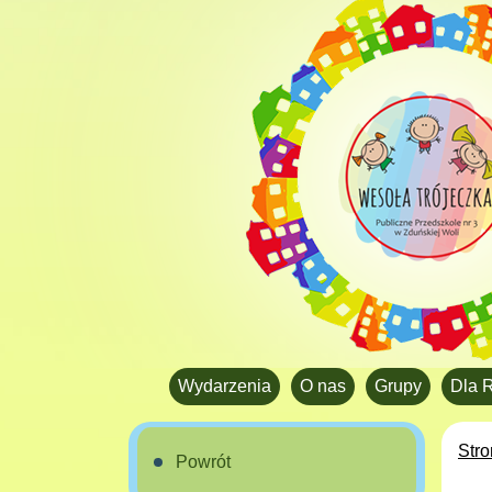
Wydarzenia
O nas
Grupy
Dla 
Str
Powrót