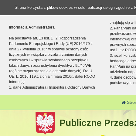
Strona korzysta z plików cookies w celu realizacji usług i zgodnie z
znajdują się w
Informacja Administratora
2. Pana/Pani da
przetwarzane w
Na podstawie art. 13 ust. 1 i 2 Rozporządzenia
internetowej o
Parlamentu Europejskiego i Rady (UE) 2016/679 z
prawnych spocz
dnia 27 kwietnia 2016r. w sprawie ochrony osób
ust.1 lit.c RODO
fizycznych w związku z przetwarzaniem danych
3. jeżeli korzy
osobowych i w sprawie swobodnego przepływu
będącego adres
takich danych oraz uchylenia dyrektywy 95/46/WE
Pan/Pani na pr
(ogólne rozporządzenie o ochronie danych), Dz. U.
udzielenia odp
UE. L. 2016.119.1 z dnia 4 maja 2016r., dalej RODO
4. dane osobo
informuję:
państwowym, or
1. dane Administratora i Inspektora Ochrony Danych
Stro
Publiczne Przedsz