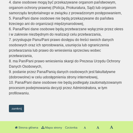
4. dane osobowe mogą być przekazywane organom państwowym,
organom ochrony prawnej (Policja, Prokuratura, Sąd) lub organom
samorządu terytorialnego w związku z prowadzonym postępowaniem,
5. Pana/Pani dane osobowe nie będą przekazywane do państwa
trzeciego ani do organizacji międzynarodowej,
6. Pana/Pani dane osobowe będą przetwarzane wyłącznie przez okres
i w zakresie niezbędnym do realizacji celu przetwarzania,
7. przysługuje Panu/Pani prawo dostępu do treści swoich danych
osobowych oraz ich sprostowania, usunięcia lub ograniczenia
przetwarzania lub prawo do wniesienia sprzeciwu wobec
przetwarzania,
8. ma Pan/Pani prawo wniesienia skargi do Prezesa Urzędu Ochrony
Danych Osobowych,
9. podanie przez Pana/Panią danych osobowych jest fakultatywne
(dobrowolne) w celu udostępnienia strony internetowej,
10. Pana/Pani dane osobowe nie będą podlegały zautomatyzowanym
procesom podejmowania decyzji przez Administratora, w tym
profilowaniu.
zamknij
Strona główna
Mapa strony
Czcionka