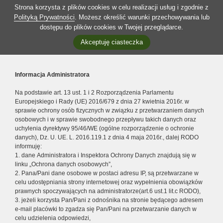
Strona korzysta z plików cookies w celu realizacji usług i zgodnie z
Polityką Prywatności
. Możesz określić warunki przechowywania lub
dostępu do plików cookies w Twojej przeglądarce.
Akceptuję ciasteczka
Informacja Administratora
Na podstawie art. 13 ust. 1 i 2 Rozporządzenia Parlamentu
Europejskiego i Rady (UE) 2016/679 z dnia 27 kwietnia 2016r. w
sprawie ochrony osób fizycznych w związku z przetwarzaniem danych
osobowych i w sprawie swobodnego przepływu takich danych oraz
uchylenia dyrektywy 95/46/WE (ogólne rozporządzenie o ochronie
danych), Dz. U. UE. L. 2016.119.1 z dnia 4 maja 2016r., dalej RODO
informuję:
1. dane Administratora i Inspektora Ochrony Danych znajdują się w
linku „Ochrona danych osobowych”,
2. Pana/Pani dane osobowe w postaci adresu IP, są przetwarzane w
celu udostępniania strony internetowej oraz wypełnienia obowiązków
prawnych spoczywających na administratorze(art.6 ust.1 lit.c RODO),
3. jeżeli korzysta Pan/Pani z odnośnika na stronie będącego adresem
e-mail placówki to zgadza się Pan/Pani na przetwarzanie danych w
celu udzielenia odpowiedzi,