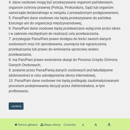
4. dane osobowe mogą być przekazywane organom państwowym,
organom ochrony prawnej (Policja, Prokuratura, Sąd) lub organom
samorządu terytorialnego w związku z prowadzonym postępowaniem,
5. Pana/Pani dane osobowe nie będą przekazywane do państwa
trzeciego ani do organizacji międzynarodowej,
6. Pana/Pani dane osobowe będą przetwarzane wyłącznie przez okres
i w zakresie niezbędnym do realizacji celu przetwarzania,
7. przysługuje Panu/Pani prawo dostępu do treści swoich danych
osobowych oraz ich sprostowania, usunięcia lub ograniczenia
przetwarzania lub prawo do wniesienia sprzeciwu wobec
przetwarzania,
8. ma Pan/Pani prawo wniesienia skargi do Prezesa Urzędu Ochrony
Danych Osobowych,
9. podanie przez Pana/Panią danych osobowych jest fakultatywne
(dobrowolne) w celu udostępnienia strony internetowej,
10. Pana/Pani dane osobowe nie będą podlegały zautomatyzowanym
procesom podejmowania decyzji przez Administratora, w tym
profilowaniu.
zamknij
Strona główna
Mapa strony
Czcionka