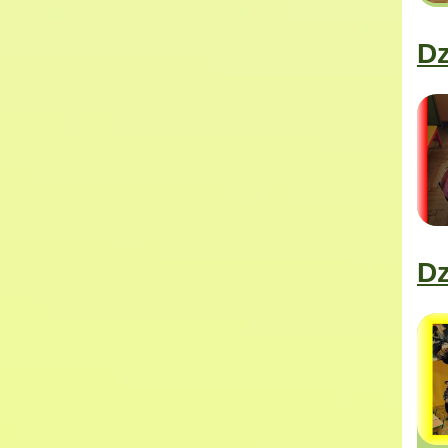
Dz
Dz