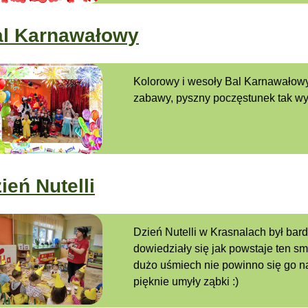
al Karnawałowy
Kolorowy i wesoły Bal Karnawałowy
zabawy, pyszny poczęstunek tak wy
ień Nutelli
Dzień Nutelli w Krasnalach był bard
dowiedziały się jak powstaje ten sm
dużo uśmiech nie powinno się go n
pięknie umyły ząbki :)