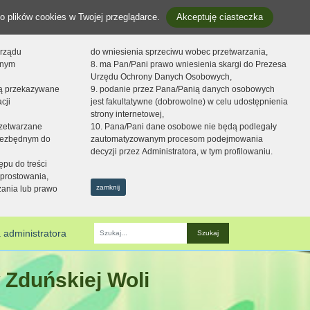
o plików cookies w Twojej przeglądarce.
Akceptuję ciasteczka
orządu
do wniesienia sprzeciwu wobec przetwarzania,
onym
8. ma Pan/Pani prawo wniesienia skargi do Prezesa
Urzędu Ochrony Danych Osobowych,
dą przekazywane
9. podanie przez Pana/Panią danych osobowych
cji
jest fakultatywne (dobrowolne) w celu udostępnienia
strony internetowej,
zetwarzane
10. Pana/Pani dane osobowe nie będą podlegały
niezbędnym do
zautomatyzowanym procesom podejmowania
decyzji przez Administratora, w tym profilowaniu.
ępu do treści
prostowania,
zamknij
zania lub prawo
 administratora
Fraza
 Zduńskiej Woli