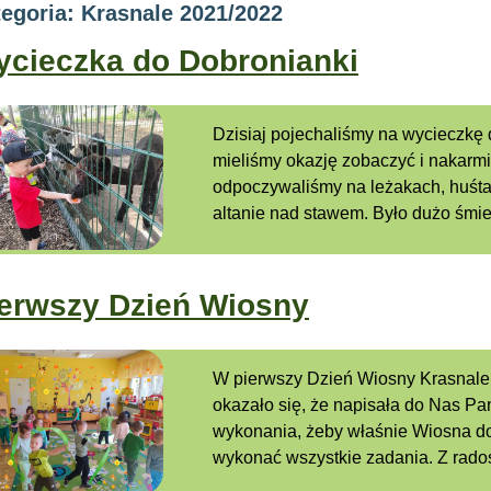
egoria: Krasnale 2021/2022
cieczka do Dobronianki
Dzisiaj pojechaliśmy na wycieczkę
mieliśmy okazję zobaczyć i nakarmić
odpoczywaliśmy na leżakach, huśtaw
altanie nad stawem. Było dużo śmie
erwszy Dzień Wiosny
W pierwszy Dzień Wiosny Krasnale d
okazało się, że napisała do Nas Pa
wykonania, żeby właśnie Wiosna do
wykonać wszystkie zadania. Z radoś