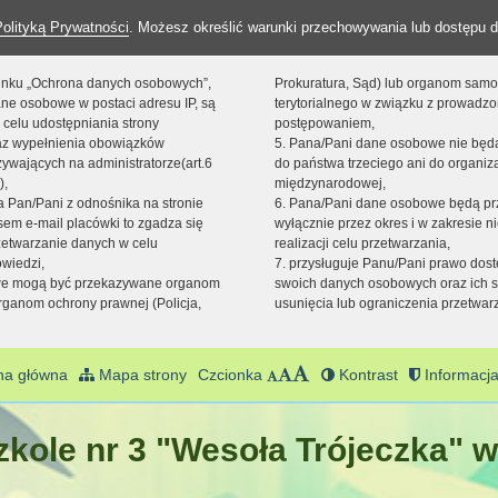
Polityką Prywatności
. Możesz określić warunki przechowywania lub dostępu d
 linku „Ochrona danych osobowych”,
Prokuratura, Sąd) lub organom sam
ne osobowe w postaci adresu IP, są
terytorialnego w związku z prowadz
 celu udostępniania strony
postępowaniem,
raz wypełnienia obowiązków
5. Pana/Pani dane osobowe nie bę
ywających na administratorze(art.6
do państwa trzeciego ani do organiza
),
międzynarodowej,
sta Pan/Pani z odnośnika na stronie
6. Pana/Pani dane osobowe będą pr
em e-mail placówki to zgadza się
wyłącznie przez okres i w zakresie 
zetwarzanie danych w celu
realizacji celu przetwarzania,
owiedzi,
7. przysługuje Panu/Pani prawo dost
we mogą być przekazywane organom
swoich danych osobowych oraz ich s
ganom ochrony prawnej (Policja,
usunięcia lub ograniczenia przetwar
na główna
Mapa strony
Czcionka
Kontrast
Informacja
kole nr 3 "Wesoła Trójeczka" w