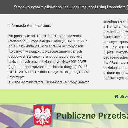
Strona korzysta z plików cookies w celu realizacji usług i zgodnie z
znajdują się w
Informacja Administratora
2. Pana/Pani da
przetwarzane w
Na podstawie art. 13 ust. 1 i 2 Rozporządzenia
internetowej o
Parlamentu Europejskiego i Rady (UE) 2016/679 z
prawnych spocz
dnia 27 kwietnia 2016r. w sprawie ochrony osób
ust.1 lit.c RODO
fizycznych w związku z przetwarzaniem danych
3. jeżeli korzy
osobowych i w sprawie swobodnego przepływu
będącego adres
takich danych oraz uchylenia dyrektywy 95/46/WE
Pan/Pani na pr
(ogólne rozporządzenie o ochronie danych), Dz. U.
udzielenia odp
UE. L. 2016.119.1 z dnia 4 maja 2016r., dalej RODO
4. dane osobo
informuję:
państwowym, or
1. dane Administratora i Inspektora Ochrony Danych
Stro
Publiczne Przedsz