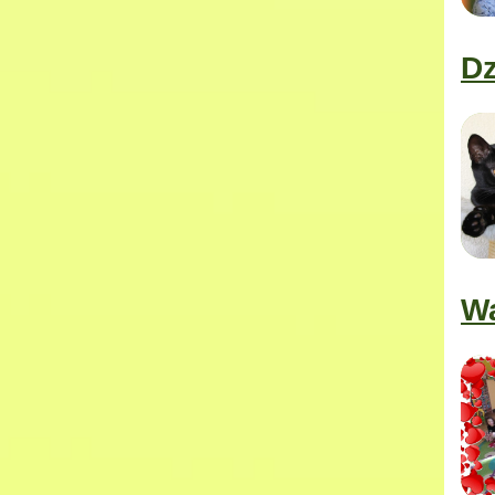
Dz
Wa