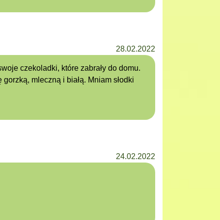
28.02.2022
swoje czekoladki, które zabrały do domu.
gorzką, mleczną i białą. Mniam słodki
24.02.2022