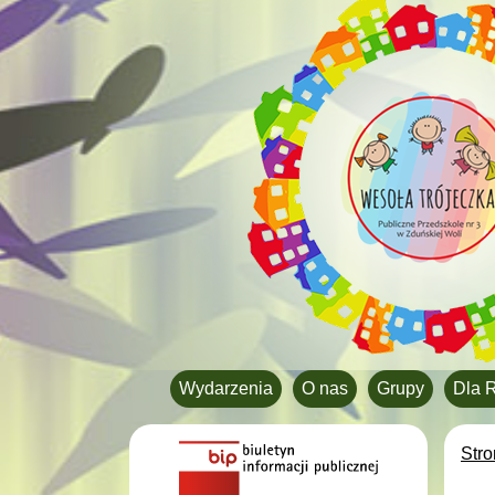
Wydarzenia
O nas
Grupy
Dla 
Str