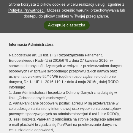
Strona korzysta z plików cookies w celu realizacji usług i zgodnie z
Polityką Prywatności
. Możesz określić warunki przechowywania lub
dostępu do plików cookies w Twojej przeglądarce.
Akceptuję ciasteczka
Informacja Administratora
Na podstawie art. 13 ust. 1 i 2 Rozporządzenia Parlamentu
Europejskiego i Rady (UE) 2016/679 z dnia 27 kwietnia 2016r. w
sprawie ochrony osób fizycznych w związku z przetwarzaniem danych
osobowych i w sprawie swobodnego przepływu takich danych oraz
uchylenia dyrektywy 95/46/WE (ogólne rozporządzenie o ochronie
danych), Dz. U. UE. L. 2016.119.1 z dnia 4 maja 2016r., dalej RODO
informuję:
1. dane Administratora i Inspektora Ochrony Danych znajdują się w
linku „Ochrona danych osobowych”,
2. Pana/Pani dane osobowe w postaci adresu IP, są przetwarzane w
celu udostępniania strony internetowej oraz wypełnienia obowiązków
prawnych spoczywających na administratorze(art.6 ust.1 lit.c RODO),
3. jeżeli korzysta Pan/Pani z odnośnika na stronie będącego adresem
e-mail placówki to zgadza się Pan/Pani na przetwarzanie danych w
celu udzielenia odpowiedzi,