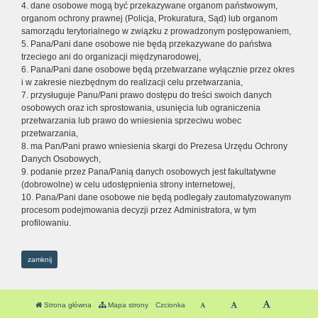
4. dane osobowe mogą być przekazywane organom państwowym,
organom ochrony prawnej (Policja, Prokuratura, Sąd) lub organom
samorządu terytorialnego w związku z prowadzonym postępowaniem,
5. Pana/Pani dane osobowe nie będą przekazywane do państwa
trzeciego ani do organizacji międzynarodowej,
6. Pana/Pani dane osobowe będą przetwarzane wyłącznie przez okres
i w zakresie niezbędnym do realizacji celu przetwarzania,
7. przysługuje Panu/Pani prawo dostępu do treści swoich danych
osobowych oraz ich sprostowania, usunięcia lub ograniczenia
przetwarzania lub prawo do wniesienia sprzeciwu wobec
przetwarzania,
8. ma Pan/Pani prawo wniesienia skargi do Prezesa Urzędu Ochrony
Danych Osobowych,
9. podanie przez Pana/Panią danych osobowych jest fakultatywne
(dobrowolne) w celu udostępnienia strony internetowej,
10. Pana/Pani dane osobowe nie będą podlegały zautomatyzowanym
procesom podejmowania decyzji przez Administratora, w tym
profilowaniu.
zamknij
Strona główna
Mapa strony
Czcionka