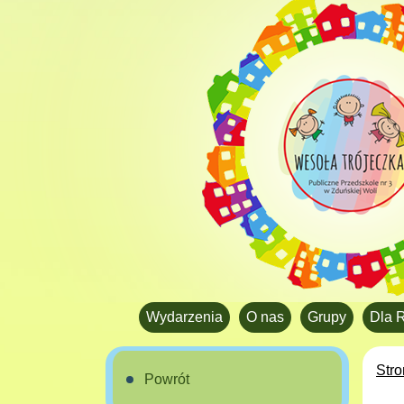
Wydarzenia
O nas
Grupy
Dla 
Str
Powrót