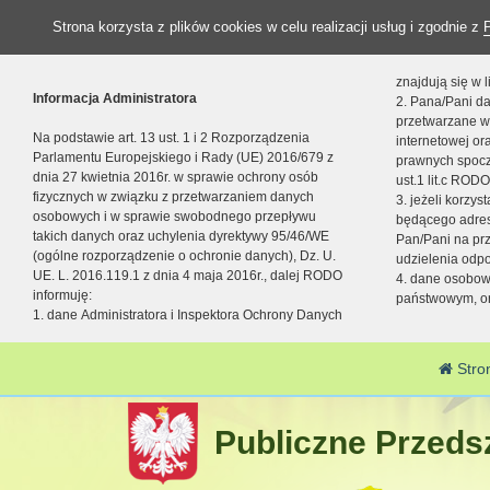
Strona korzysta z plików cookies w celu realizacji usług i zgodnie z
znajdują się w
Informacja Administratora
2. Pana/Pani da
przetwarzane w
Na podstawie art. 13 ust. 1 i 2 Rozporządzenia
internetowej o
Parlamentu Europejskiego i Rady (UE) 2016/679 z
prawnych spocz
dnia 27 kwietnia 2016r. w sprawie ochrony osób
ust.1 lit.c RODO
fizycznych w związku z przetwarzaniem danych
3. jeżeli korzy
osobowych i w sprawie swobodnego przepływu
będącego adres
takich danych oraz uchylenia dyrektywy 95/46/WE
Pan/Pani na pr
(ogólne rozporządzenie o ochronie danych), Dz. U.
udzielenia odp
UE. L. 2016.119.1 z dnia 4 maja 2016r., dalej RODO
4. dane osobo
informuję:
państwowym, or
1. dane Administratora i Inspektora Ochrony Danych
Stro
Publiczne Przedsz