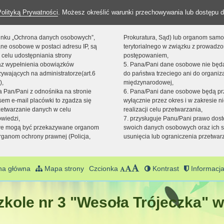
Polityką Prywatności
. Możesz określić warunki przechowywania lub dostępu d
 linku „Ochrona danych osobowych”,
Prokuratura, Sąd) lub organom sam
ne osobowe w postaci adresu IP, są
terytorialnego w związku z prowadz
 celu udostępniania strony
postępowaniem,
raz wypełnienia obowiązków
5. Pana/Pani dane osobowe nie bę
ywających na administratorze(art.6
do państwa trzeciego ani do organiza
),
międzynarodowej,
sta Pan/Pani z odnośnika na stronie
6. Pana/Pani dane osobowe będą pr
em e-mail placówki to zgadza się
wyłącznie przez okres i w zakresie 
zetwarzanie danych w celu
realizacji celu przetwarzania,
owiedzi,
7. przysługuje Panu/Pani prawo dost
we mogą być przekazywane organom
swoich danych osobowych oraz ich s
ganom ochrony prawnej (Policja,
usunięcia lub ograniczenia przetwar
na główna
Mapa strony
Czcionka
Kontrast
Informacja
kole nr 3 "Wesoła Trójeczka" w