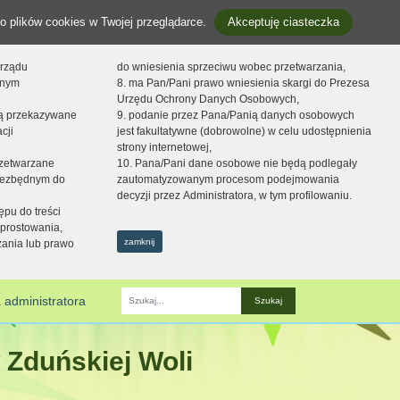
o plików cookies w Twojej przeglądarce.
Akceptuję ciasteczka
orządu
do wniesienia sprzeciwu wobec przetwarzania,
onym
8. ma Pan/Pani prawo wniesienia skargi do Prezesa
Urzędu Ochrony Danych Osobowych,
dą przekazywane
9. podanie przez Pana/Panią danych osobowych
cji
jest fakultatywne (dobrowolne) w celu udostępnienia
strony internetowej,
zetwarzane
10. Pana/Pani dane osobowe nie będą podlegały
niezbędnym do
zautomatyzowanym procesom podejmowania
decyzji przez Administratora, w tym profilowaniu.
ępu do treści
prostowania,
zamknij
zania lub prawo
 administratora
Fraza
 Zduńskiej Woli