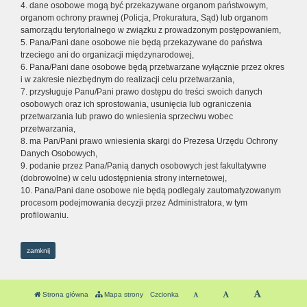
4. dane osobowe mogą być przekazywane organom państwowym,
organom ochrony prawnej (Policja, Prokuratura, Sąd) lub organom
samorządu terytorialnego w związku z prowadzonym postępowaniem,
5. Pana/Pani dane osobowe nie będą przekazywane do państwa
trzeciego ani do organizacji międzynarodowej,
6. Pana/Pani dane osobowe będą przetwarzane wyłącznie przez okres
i w zakresie niezbędnym do realizacji celu przetwarzania,
7. przysługuje Panu/Pani prawo dostępu do treści swoich danych
osobowych oraz ich sprostowania, usunięcia lub ograniczenia
przetwarzania lub prawo do wniesienia sprzeciwu wobec
przetwarzania,
8. ma Pan/Pani prawo wniesienia skargi do Prezesa Urzędu Ochrony
Danych Osobowych,
9. podanie przez Pana/Panią danych osobowych jest fakultatywne
(dobrowolne) w celu udostępnienia strony internetowej,
10. Pana/Pani dane osobowe nie będą podlegały zautomatyzowanym
procesom podejmowania decyzji przez Administratora, w tym
profilowaniu.
zamknij
Strona główna
Mapa strony
Czcionka