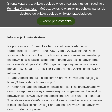
Strona korzysta z plików cookies w celu realizacji usług i zgodnie z
Polityką Prywatności
. Możesz określić warunki przechowywania lub
dostępu do plików cookies w Twojej przeglądarce.
Akceptuję ciasteczka
Informacja Administratora
Na podstawie art. 13 ust. 1 i 2 Rozporządzenia Parlamentu
Europejskiego i Rady (UE) 2016/679 z dnia 27 kwietnia 2016r. w
sprawie ochrony osób fizycznych w związku z przetwarzaniem danych
osobowych i w sprawie swobodnego przepływu takich danych oraz
uchylenia dyrektywy 95/46/WE (ogólne rozporządzenie o ochronie
danych), Dz. U. UE. L. 2016.119.1 z dnia 4 maja 2016r., dalej RODO
informuję:
1. dane Administratora i Inspektora Ochrony Danych znajdują się w
linku „Ochrona danych osobowych”,
2. Pana/Pani dane osobowe w postaci adresu IP, są przetwarzane w
celu udostępniania strony internetowej oraz wypełnienia obowiązków
prawnych spoczywających na administratorze(art.6 ust.1 lit.c RODO),
3. jeżeli korzysta Pan/Pani z odnośnika na stronie będącego adresem
e-mail placówki to zgadza się Pan/Pani na przetwarzanie danych w
celu udzielenia odpowiedzi,