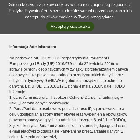
Strona korzysta z plików cookies w celu realizacji usług i zgodnie z
Polityką Prywatności
. Możesz określić warunki przechowywania lub
dostępu do plików cookies w Twojej przeglądarce.
Akceptuję ciasteczka
Informacja Administratora
Na podstawie art. 13 ust. 1 i 2 Rozporządzenia Parlamentu
Europejskiego i Rady (UE) 2016/679 z dnia 27 kwietnia 2016r. w
sprawie ochrony osób fizycznych w związku z przetwarzaniem danych
osobowych i w sprawie swobodnego przepływu takich danych oraz
uchylenia dyrektywy 95/46/WE (ogólne rozporządzenie o ochronie
danych), Dz. U. UE. L. 2016.119.1 z dnia 4 maja 2016r., dalej RODO
informuję:
1. dane Administratora i Inspektora Ochrony Danych znajdują się w
linku „Ochrona danych osobowych”,
2. Pana/Pani dane osobowe w postaci adresu IP, są przetwarzane w
celu udostępniania strony internetowej oraz wypełnienia obowiązków
prawnych spoczywających na administratorze(art.6 ust.1 lit.c RODO),
3. jeżeli korzysta Pan/Pani z odnośnika na stronie będącego adresem
e-mail placówki to zgadza się Pan/Pani na przetwarzanie danych w
celu udzielenia odpowiedzi,