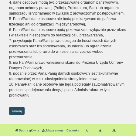
4. dane osobowe mogą być przekazywane organom państwowym,
organom ochrony prawnej (Policja, Prokuratura, Sąd) lub organom
samorządu terytorialnego w związku z prowadzonym postępowaniem,
5. Pana/Pani dane osobowe nie będą przekazywane do państwa
trzeciego ani do organizacji międzynarodowej,
6. Pana/Pani dane osobowe będą przetwarzane wyłącznie przez okres
i w zakresie niezbędnym do realizacji celu przetwarzania,
7. przysługuje Panu/Pani prawo dostępu do treści swoich danych
osobowych oraz ich sprostowania, usunięcia lub ograniczenia
przetwarzania lub prawo do wniesienia sprzeciwu wobec
przetwarzania,
8. ma Pan/Pani prawo wniesienia skargi do Prezesa Urzędu Ochrony
Danych Osobowych,
9. podanie przez Pana/Panią danych osobowych jest fakultatywne
(dobrowolne) w celu udostępnienia strony internetowej,
10. Pana/Pani dane osobowe nie będą podlegały zautomatyzowanym
procesom podejmowania decyzji przez Administratora, w tym
profilowaniu.
zamknij
Strona główna
Mapa strony
Czcionka