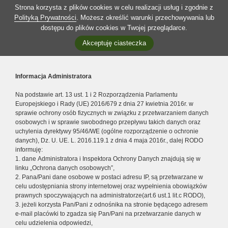
Strona korzysta z plików cookies w celu realizacji usług i zgodnie z
Polityką Prywatności
. Możesz określić warunki przechowywania lub
dostępu do plików cookies w Twojej przeglądarce.
Akceptuję ciasteczka
Informacja Administratora
Na podstawie art. 13 ust. 1 i 2 Rozporządzenia Parlamentu
Europejskiego i Rady (UE) 2016/679 z dnia 27 kwietnia 2016r. w
sprawie ochrony osób fizycznych w związku z przetwarzaniem danych
osobowych i w sprawie swobodnego przepływu takich danych oraz
uchylenia dyrektywy 95/46/WE (ogólne rozporządzenie o ochronie
danych), Dz. U. UE. L. 2016.119.1 z dnia 4 maja 2016r., dalej RODO
informuję:
1. dane Administratora i Inspektora Ochrony Danych znajdują się w
linku „Ochrona danych osobowych”,
2. Pana/Pani dane osobowe w postaci adresu IP, są przetwarzane w
celu udostępniania strony internetowej oraz wypełnienia obowiązków
prawnych spoczywających na administratorze(art.6 ust.1 lit.c RODO),
3. jeżeli korzysta Pan/Pani z odnośnika na stronie będącego adresem
e-mail placówki to zgadza się Pan/Pani na przetwarzanie danych w
celu udzielenia odpowiedzi,