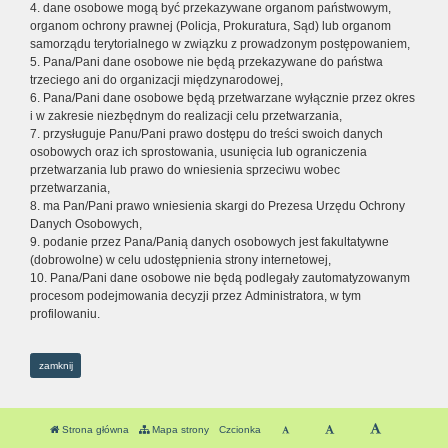
4. dane osobowe mogą być przekazywane organom państwowym,
organom ochrony prawnej (Policja, Prokuratura, Sąd) lub organom
samorządu terytorialnego w związku z prowadzonym postępowaniem,
5. Pana/Pani dane osobowe nie będą przekazywane do państwa
trzeciego ani do organizacji międzynarodowej,
6. Pana/Pani dane osobowe będą przetwarzane wyłącznie przez okres
i w zakresie niezbędnym do realizacji celu przetwarzania,
7. przysługuje Panu/Pani prawo dostępu do treści swoich danych
osobowych oraz ich sprostowania, usunięcia lub ograniczenia
przetwarzania lub prawo do wniesienia sprzeciwu wobec
przetwarzania,
8. ma Pan/Pani prawo wniesienia skargi do Prezesa Urzędu Ochrony
Danych Osobowych,
9. podanie przez Pana/Panią danych osobowych jest fakultatywne
(dobrowolne) w celu udostępnienia strony internetowej,
10. Pana/Pani dane osobowe nie będą podlegały zautomatyzowanym
procesom podejmowania decyzji przez Administratora, w tym
profilowaniu.
zamknij
Strona główna
Mapa strony
Czcionka