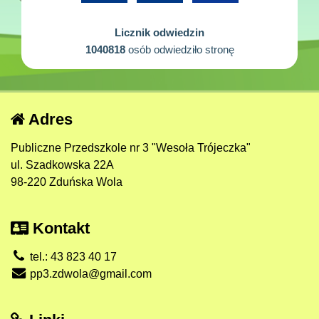
Licznik odwiedzin
1040818
osób odwiedziło stronę
Adres
Publiczne Przedszkole nr 3 "Wesoła Trójeczka"
ul. Szadkowska 22A
98-220 Zduńska Wola
Kontakt
tel.: 43 823 40 17
pp3.zdwola@gmail.com